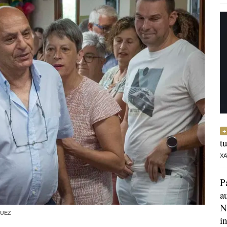
t
XA
P
a
N
UEZ
i