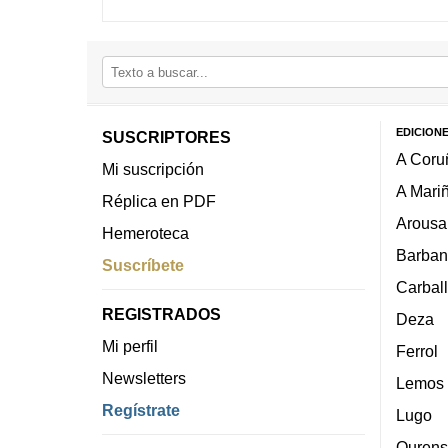
EDICION
SUSCRIPTORES
A Coru
Mi suscripción
A Mari
Réplica en PDF
Arousa
Hemeroteca
Barban
Suscríbete
Carbal
REGISTRADOS
Deza
Mi perfil
Ferrol
Newsletters
Lemos
Regístrate
Lugo
Ourens