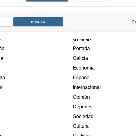
Ca
ES
SECCIONES
ña
Portada
ña
Galicia
Economía
za
España
lo
Internacional
Opinión
Deportes
Sociedad
Cultura
e
Gráficos