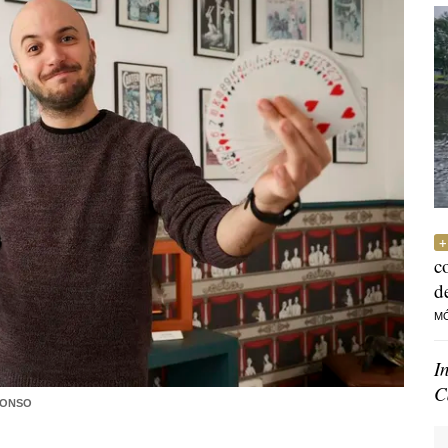
c
d
M
I
C
LONSO