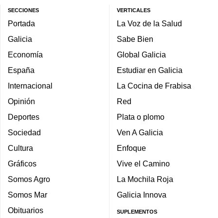
SECCIONES
VERTICALES
Portada
La Voz de la Salud
Galicia
Sabe Bien
Economía
Global Galicia
España
Estudiar en Galicia
Internacional
La Cocina de Frabisa
Opinión
Red
Deportes
Plata o plomo
Sociedad
Ven A Galicia
Cultura
Enfoque
Gráficos
Vive el Camino
Somos Agro
La Mochila Roja
Somos Mar
Galicia Innova
Obituarios
SUPLEMENTOS