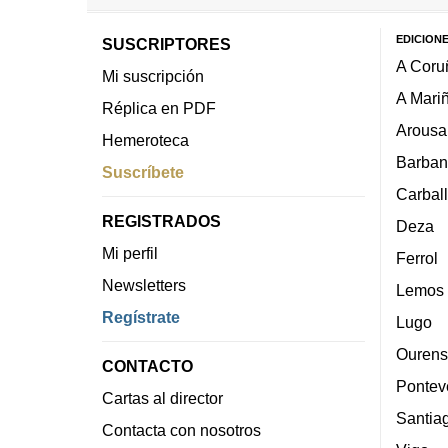
EDICION
SUSCRIPTORES
A Coru
Mi suscripción
A Mari
Réplica en PDF
Arousa
Hemeroteca
Barban
Suscríbete
Carbal
REGISTRADOS
Deza
Mi perfil
Ferrol
Newsletters
Lemos
Regístrate
Lugo
Ourens
CONTACTO
Pontev
Cartas al director
Santia
Contacta con nosotros