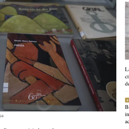
L
c
d
B
i
Gil
a