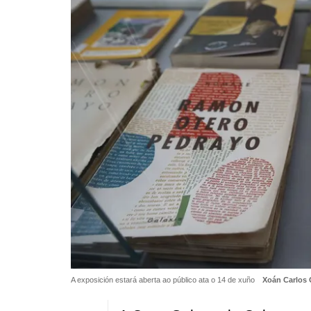
A exposición estará aberta ao público ata o 14 de xuño
Xoán Carlos 