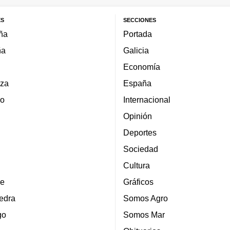
ES
SECCIONES
ña
Portada
ña
Galicia
Economía
za
España
lo
Internacional
Opinión
Deportes
Sociedad
Cultura
e
Gráficos
edra
Somos Agro
go
Somos Mar