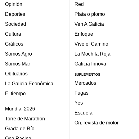
Opinión
Red
Deportes
Plata o plomo
Sociedad
Ven A Galicia
Cultura
Enfoque
Gráficos
Vive el Camino
Somos Agro
La Mochila Roja
Somos Mar
Galicia Innova
Obituarios
SUPLEMENTOS
Mercados
La Galicia Económica
Fugas
El tiempo
Yes
Mundial 2026
Escuela
Torre de Marathon
On, revista de motor
Grada de Río
Opa Racing