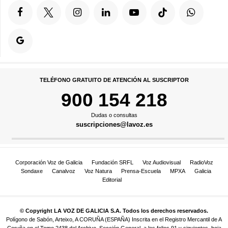
TELÉFONO GRATUITO DE ATENCIÓN AL SUSCRIPTOR
900 154 218
Dudas o consultas
suscripciones@lavoz.es
Corporación Voz de Galicia
Fundación SRFL
Voz Audiovisual
RadioVoz
Sondaxe
Canalvoz
Voz Natura
Prensa-Escuela
MPXA
Galicia
Editorial
© Copyright LA VOZ DE GALICIA S.A. Todos los derechos reservados.
Polígono de Sabón, Arteixo, A CORUÑA (ESPAÑA) Inscrita en el Registro Mercantil de A
Coruña en el Tomo 2438 del Archivo, Sección General, a los folios 91 y siguientes, hoja