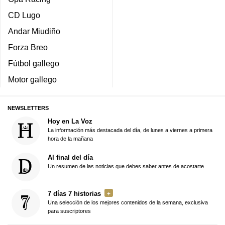
CD Lugo
Andar Miudiño
Forza Breo
Fútbol gallego
Motor gallego
NEWSLETTERS
Hoy en La Voz
La información más destacada del día, de lunes a viernes a primera
hora de la mañana
Al final del día
Un resumen de las noticias que debes saber antes de acostarte
7 días 7 historias
Una selección de los mejores contenidos de la semana, exclusiva
para suscriptores