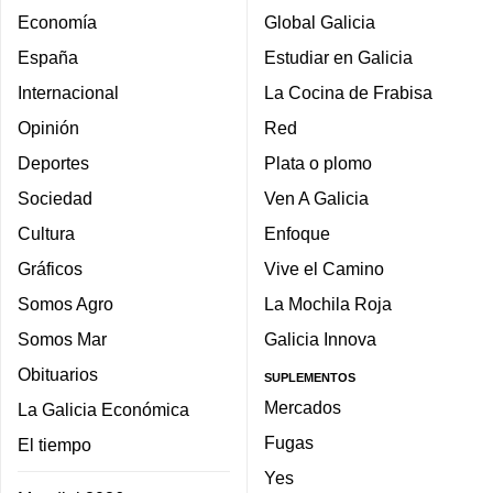
Economía
Global Galicia
España
Estudiar en Galicia
Internacional
La Cocina de Frabisa
Opinión
Red
Deportes
Plata o plomo
Sociedad
Ven A Galicia
Cultura
Enfoque
Gráficos
Vive el Camino
Somos Agro
La Mochila Roja
Somos Mar
Galicia Innova
Obituarios
SUPLEMENTOS
Mercados
La Galicia Económica
Fugas
El tiempo
Yes