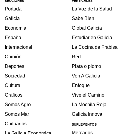
SECCIONES
VERTICALES
Portada
La Voz de la Salud
Galicia
Sabe Bien
Economía
Global Galicia
España
Estudiar en Galicia
Internacional
La Cocina de Frabisa
Opinión
Red
Deportes
Plata o plomo
Sociedad
Ven A Galicia
Cultura
Enfoque
Gráficos
Vive el Camino
Somos Agro
La Mochila Roja
Somos Mar
Galicia Innova
Obituarios
SUPLEMENTOS
Mercados
La Galicia Económica