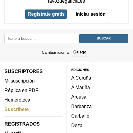
lavozdegalicia.es
Regístrate gratis
Iniciar sesión
Cambiar idioma:
Galego
EDICIONES
SUSCRIPTORES
A Coruña
Mi suscripción
A Mariña
Réplica en PDF
Arousa
Hemeroteca
Barbanza
Suscríbete
Carballo
REGISTRADOS
Deza