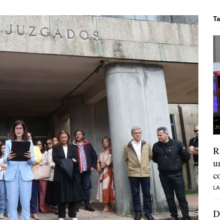
Ta
R
u
c
LA
D