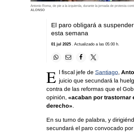
Antonio Roma, de pie a la izquierda, durante la jornada de protesta cont
ALONSO
El paro obligará a suspender 
esta semana
01 jul 2025
. Actualizado a las 05:00 h.
E
l fiscal jefe de
Santiago
,
Ant
juicio que secundará la hue
contra de las reformas que el Gob
opinión,
«acaban por trastornar 
derecho»
.
En su turno de palabra, y dirigié
secundará el paro convocado por 