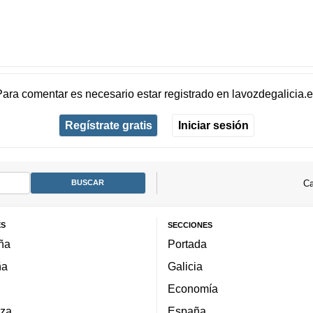
Para comentar es necesario
estar registrado
en
lavozdegalicia.
Regístrate gratis
Iniciar sesión
Ca
ES
SECCIONES
ña
Portada
ña
Galicia
Economía
za
España