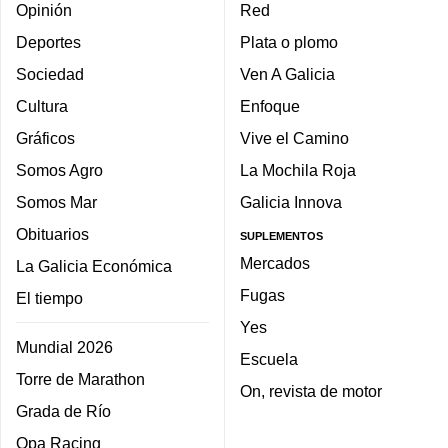
Opinión
Red
Deportes
Plata o plomo
Sociedad
Ven A Galicia
Cultura
Enfoque
Gráficos
Vive el Camino
Somos Agro
La Mochila Roja
Somos Mar
Galicia Innova
Obituarios
SUPLEMENTOS
Mercados
La Galicia Económica
Fugas
El tiempo
Yes
Mundial 2026
Escuela
Torre de Marathon
On, revista de motor
Grada de Río
Opa Racing