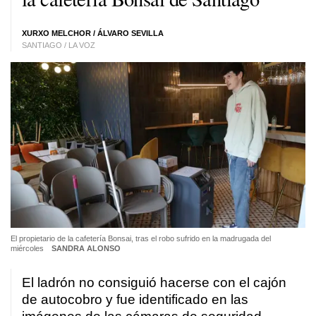
XURXO MELCHOR
/
ÁLVARO SEVILLA
SANTIAGO / LA VOZ
El propietario de la cafetería Bonsai, tras el robo sufrido en la madrugada del
miércoles
SANDRA ALONSO
El ladrón no consiguió hacerse con el cajón
de autocobro y fue identificado en las