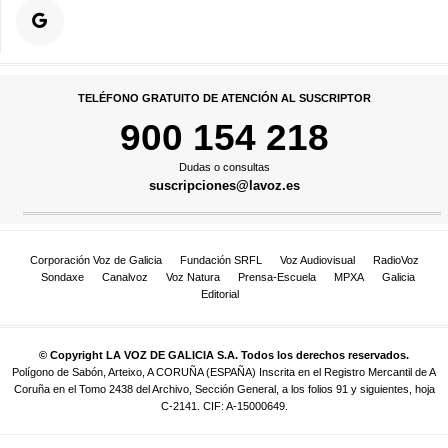
TELÉFONO GRATUITO DE ATENCIÓN AL SUSCRIPTOR
900 154 218
Dudas o consultas
suscripciones@lavoz.es
Corporación Voz de Galicia
Fundación SRFL
Voz Audiovisual
RadioVoz
Sondaxe
Canalvoz
Voz Natura
Prensa-Escuela
MPXA
Galicia
Editorial
© Copyright LA VOZ DE GALICIA S.A. Todos los derechos reservados.
Polígono de Sabón, Arteixo, A CORUÑA (ESPAÑA) Inscrita en el Registro Mercantil de A
Coruña en el Tomo 2438 del Archivo, Sección General, a los folios 91 y siguientes, hoja
C-2141. CIF: A-15000649.