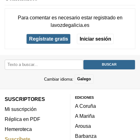
Para comentar es necesario
estar registrado
en
lavozdegalicia.es
Regístrate gratis
Iniciar sesión
Cambiar idioma:
Galego
EDICIONES
SUSCRIPTORES
A Coruña
Mi suscripción
A Mariña
Réplica en PDF
Arousa
Hemeroteca
Barbanza
Suscríbete