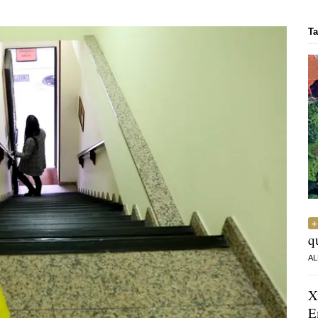
Ta
q
AL
X
E