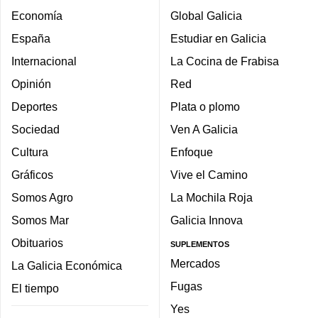
Economía
Global Galicia
España
Estudiar en Galicia
Internacional
La Cocina de Frabisa
Opinión
Red
Deportes
Plata o plomo
Sociedad
Ven A Galicia
Cultura
Enfoque
Gráficos
Vive el Camino
Somos Agro
La Mochila Roja
Somos Mar
Galicia Innova
Obituarios
SUPLEMENTOS
Mercados
La Galicia Económica
Fugas
El tiempo
Yes