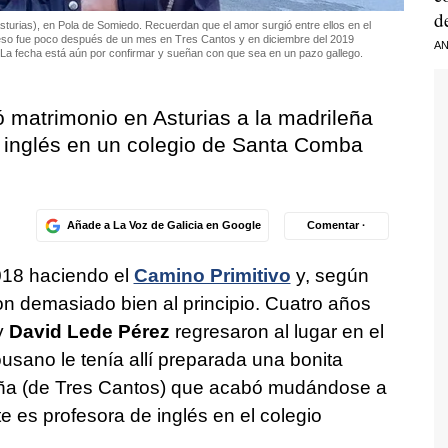
d
turias), en Pola de Somiedo. Recuerdan que el amor surgió entre ellos en el
 beso fue poco después de un mes en Tres Cantos y en diciembre del 2019
AN
La fecha está aún por confirmar y sueñan con que sea en un pazo gallego.
 matrimonio en Asturias a la madrileña
 inglés en un colegio de Santa Comba
Añade a La Voz de Galicia en Google
Comentar ·
018 haciendo el
Camino Primitivo
y, según
on demasiado bien al principio. Cuatro años
y
David Lede Pérez
regresaron al lugar en el
usano le tenía allí preparada una bonita
leña (de Tres Cantos) que acabó mudándose a
e es profesora de inglés en el colegio