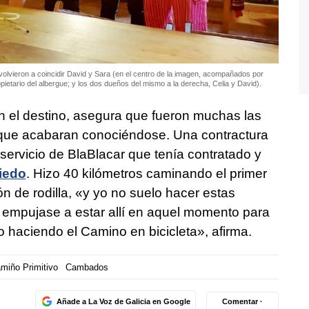
volvieron a coincidir David y Sara (en el centro de la imagen, acompañados por
pietario del albergue; y los dos dueños del mismo a la derecha, Celia y David).
 el destino, asegura que fueron muchas las
 que acabaran conociéndose. Una contractura
 servicio de BlaBlacar que tenía contratado y
iedo
. Hizo 40 kilómetros caminando el primer
ón de rodilla, «y yo no suelo hacer estas
 empujase a estar allí en aquel momento para
haciendo el Camino en bicicleta», afirma.
miño Primitivo
Cambados
Añade a La Voz de Galicia en Google
Comentar ·