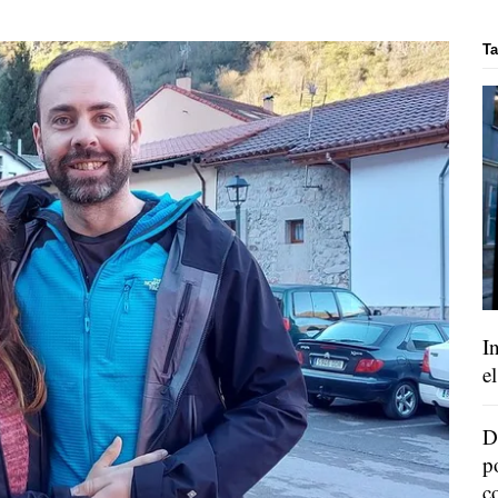
Ta
I
e
D
p
c