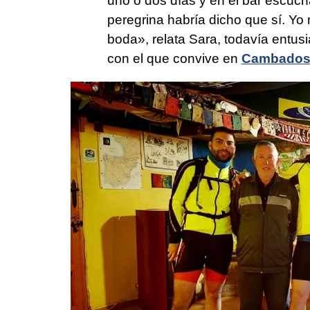
uno o dos días y en el bar escuch
peregrina habría dicho que sí. Yo 
boda», relata Sara, todavía entu
con el que convive en
Cambado