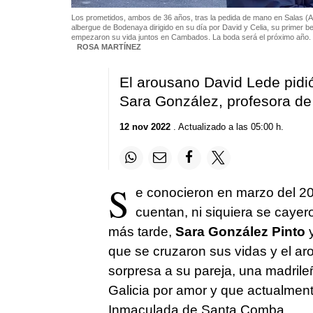
Los prometidos, ambos de 36 años, tras la pedida de mano en Salas (As
albergue de Bodenaya dirigido en su día por David y Celia, su primer
empezaron su vida juntos en Cambados. La boda será el próximo año. 
ROSA MARTÍNEZ
El arousano David Lede pidió
Sara González, profesora de
12 nov 2022
. Actualizado a las 05:00 h.
S
e conocieron en marzo del 2
cuentan, ni siquiera se cayer
más tarde,
Sara González Pinto
que se cruzaron sus vidas y el aro
sorpresa a su pareja, una madri
Galicia por amor y que actualment
Inmaculada de Santa Comba.