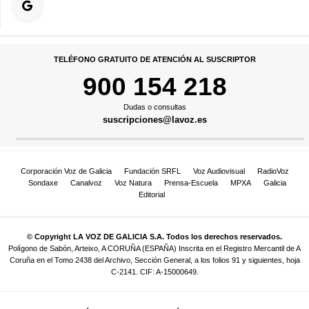
TELÉFONO GRATUITO DE ATENCIÓN AL SUSCRIPTOR
900 154 218
Dudas o consultas
suscripciones@lavoz.es
Corporación Voz de Galicia
Fundación SRFL
Voz Audiovisual
RadioVoz
Sondaxe
Canalvoz
Voz Natura
Prensa-Escuela
MPXA
Galicia
Editorial
© Copyright LA VOZ DE GALICIA S.A. Todos los derechos reservados.
Polígono de Sabón, Arteixo, A CORUÑA (ESPAÑA) Inscrita en el Registro Mercantil de A
Coruña en el Tomo 2438 del Archivo, Sección General, a los folios 91 y siguientes, hoja
C-2141. CIF: A-15000649.