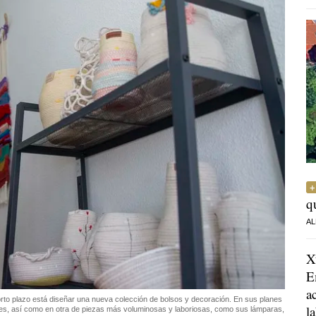
q
AL
X
E
a
rto plazo está diseñar una nueva colección de bolsos y decoración. En sus planes
l
bles, así como en otra de piezas más voluminosas y laboriosas, como sus lámparas,