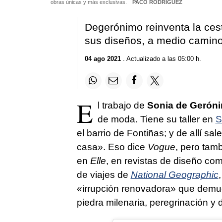
obras únicas y más exclusivas.
PACO RODRÍGUEZ
Degerónimo reinventa la ces
sus diseños, a medio camino 
04 ago 2021
. Actualizado a las 05:00 h.
E
l trabajo de
Sonia de Gerón
de moda. Tiene su taller en
S
el barrio de Fontiñas; y de allí sa
casa». Eso dice
Vogue
, pero tam
en
Elle
, en revistas de diseño co
de viajes de
National Geographic
«irrupción renovadora» que dem
piedra milenaria, peregrinación y 