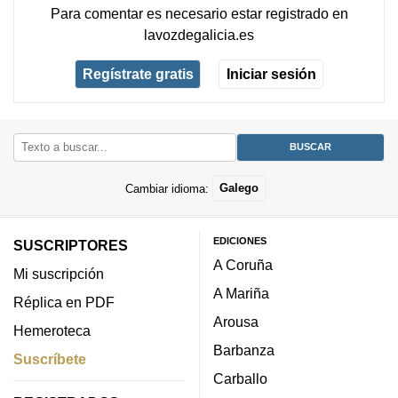
Para comentar es necesario
estar registrado
en
lavozdegalicia.es
Regístrate gratis
Iniciar sesión
Cambiar idioma:
Galego
EDICIONES
SUSCRIPTORES
A Coruña
Mi suscripción
A Mariña
Réplica en PDF
Arousa
Hemeroteca
Barbanza
Suscríbete
Carballo