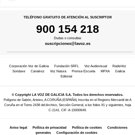
TELÉFONO GRATUITO DE ATENCIÓN AL SUSCRIPTOR
900 154 218
Dudas o consultas
suscripciones@lavoz.es
Corporación Voz de Galicia
Fundación SRFL
Voz Audiovisual
RadioVoz
Sondaxe
Canalvoz
Voz Natura
Prensa-Escuela
MPXA
Galicia
Editorial
© Copyright LA VOZ DE GALICIA S.A. Todos los derechos reservados.
Polígono de Sabón, Arteixo, A CORUÑA (ESPAÑA) Inscrita en el Registro Mercantil de A
Coruña en el Tomo 2438 del Archivo, Sección General, a los folios 91 y siguientes, hoja
C-2141. CIF: A-15000649.
Aviso legal
Política de privacidad
Política de cookies
Condiciones
generales
Configuración de cookies