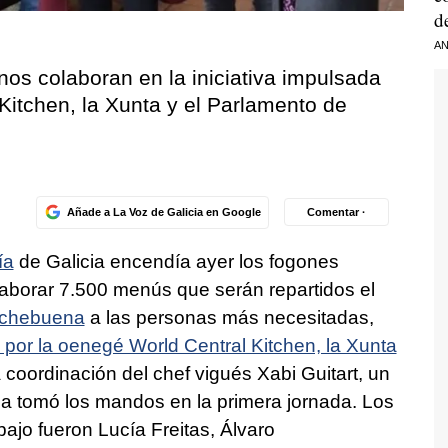
d
AN
os colaboran en la iniciativa impulsada
Kitchen, la Xunta y el Parlamento de
Añade a La Voz de Galicia en Google
Comentar ·
ía
de Galicia encendía ayer los fogones
elaborar 7.500 menús que serán repartidos el
chebuena
a las personas más necesitadas,
a por la oenegé World Central Kitchen, la Xunta
a coordinación del chef vigués Xabi Guitart, un
na tomó los mandos en la primera jornada. Los
ajo fueron Lucía Freitas, Álvaro