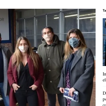
Ta
I
e
D
p
c