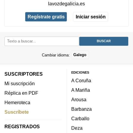
lavozdegalicia.es
Regístrate gratis
Iniciar sesión
Cambiar idioma:
Galego
EDICIONES
SUSCRIPTORES
A Coruña
Mi suscripción
A Mariña
Réplica en PDF
Arousa
Hemeroteca
Barbanza
Suscríbete
Carballo
REGISTRADOS
Deza