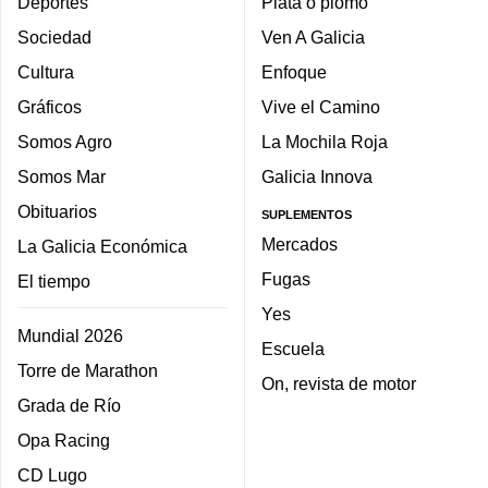
Deportes
Plata o plomo
Sociedad
Ven A Galicia
Cultura
Enfoque
Gráficos
Vive el Camino
Somos Agro
La Mochila Roja
Somos Mar
Galicia Innova
Obituarios
SUPLEMENTOS
Mercados
La Galicia Económica
Fugas
El tiempo
Yes
Mundial 2026
Escuela
Torre de Marathon
On, revista de motor
Grada de Río
Opa Racing
CD Lugo