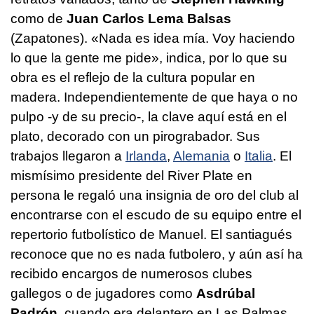
como de
J
uan Carlos Lema Balsas
(Zapatones). «Nada es idea mía. Voy haciendo
lo que la gente me pide», indica, por lo que su
obra es el reflejo de la cultura popular en
madera. Independientemente de que haya o no
pulpo -y de su precio-, la clave aquí está en el
plato, decorado con un pirograbador. Sus
trabajos llegaron a
Irlanda
,
Alemania
o
Italia
. El
mismísimo presidente del River Plate en
persona le regaló una insignia de oro del club al
encontrarse con el escudo de su equipo entre el
repertorio futbolístico de Manuel. El santiagués
reconoce que no es nada futbolero, y aún así ha
recibido encargos de numerosos clubes
gallegos o de jugadores como
A
sdrúbal
Padrón
, cuando era delantero en Las Palmas.