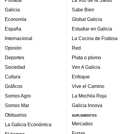
Galicia
Sabe Bien
Economía
Global Galicia
España
Estudiar en Galicia
Internacional
La Cocina de Frabisa
Opinión
Red
Deportes
Plata o plomo
Sociedad
Ven A Galicia
Cultura
Enfoque
Gráficos
Vive el Camino
Somos Agro
La Mochila Roja
Somos Mar
Galicia Innova
Obituarios
SUPLEMENTOS
Mercados
La Galicia Económica
Fugas
El tiempo