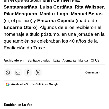
en el que estaban
Mari Carmen Paz
Santasmariñas
,
Luisa Cortiñas
,
Rita Walisser
,
Pilar Mosquera
,
Mariluz Lago
,
Manuel Beiras
(sí, el político) y
Encarna Cepeda
(madre de
Encarna Otero
). Algunos de ellos recibieron el
homenaje a título póstumo, en una jornada en la
que también se celebraban los 40 años de la
Exaltación do Traxe.
Archivado en:
Santiago ciudad
Italia
Alemania
Irlanda
CHUS
Comentar ·
Añade a La Voz de Galicia en Google
También en La Voz