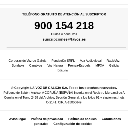
TELÉFONO GRATUITO DE ATENCIÓN AL SUSCRIPTOR
900 154 218
Dudas o consultas
suscripciones@lavoz.es
Corporación Voz de Galicia
Fundación SRFL
Voz Audiovisual
RadioVoz
Sondaxe
Canalvoz
Voz Natura
Prensa-Escuela
MPXA
Galicia
Editorial
© Copyright LA VOZ DE GALICIA S.A. Todos los derechos reservados.
Polígono de Sabón, Arteixo, A CORUÑA (ESPAÑA) Inscrita en el Registro Mercantil de A
Coruña en el Tomo 2438 del Archivo, Sección General, a los folios 91 y siguientes, hoja
C-2141. CIF: A-15000649.
Aviso legal
Política de privacidad
Política de cookies
Condiciones
generales
Configuración de cookies