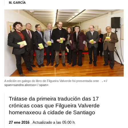
M. GARCÍA
A edición en galego do libro de Filgueira Valverde foi presentada onte
. < /
span>
sandra alonso< / span>
Trátase da primeira tradución das 17
crónicas coas que Filgueira Valverde
homenaxeou á cidade de Santiago
27 ene 2016
. Actualizado a las 05:00 h.