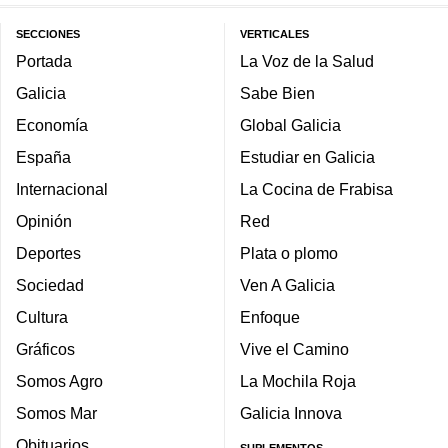
SECCIONES
VERTICALES
Portada
La Voz de la Salud
Galicia
Sabe Bien
Economía
Global Galicia
España
Estudiar en Galicia
Internacional
La Cocina de Frabisa
Opinión
Red
Deportes
Plata o plomo
Sociedad
Ven A Galicia
Cultura
Enfoque
Gráficos
Vive el Camino
Somos Agro
La Mochila Roja
Somos Mar
Galicia Innova
Obituarios
SUPLEMENTOS