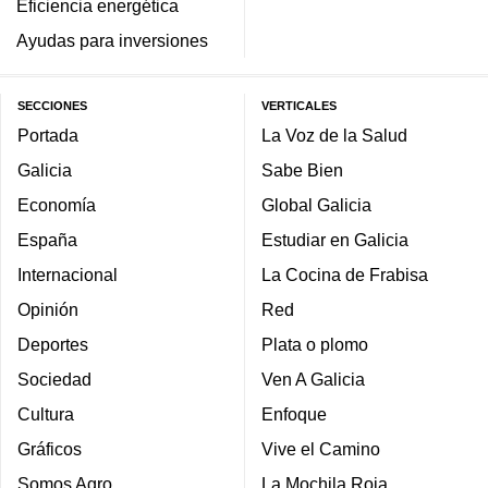
Eficiencia energética
Ayudas para inversiones
SECCIONES
VERTICALES
Portada
La Voz de la Salud
Galicia
Sabe Bien
Economía
Global Galicia
España
Estudiar en Galicia
Internacional
La Cocina de Frabisa
Opinión
Red
Deportes
Plata o plomo
Sociedad
Ven A Galicia
Cultura
Enfoque
Gráficos
Vive el Camino
Somos Agro
La Mochila Roja