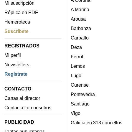
A Coruña
Mi suscripción
A Mariña
Réplica en PDF
Arousa
Hemeroteca
Barbanza
Suscríbete
Carballo
REGISTRADOS
Deza
Mi perfil
Ferrol
Newsletters
Lemos
Regístrate
Lugo
Ourense
CONTACTO
Pontevedra
Cartas al director
Santiago
Contacta con nosotros
Vigo
PUBLICIDAD
Galicia en 313 concellos
Tarifas publicitarias