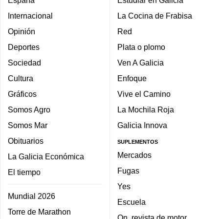
Internacional
La Cocina de Frabisa
Opinión
Red
Deportes
Plata o plomo
Sociedad
Ven A Galicia
Cultura
Enfoque
Gráficos
Vive el Camino
Somos Agro
La Mochila Roja
Somos Mar
Galicia Innova
Obituarios
SUPLEMENTOS
Mercados
La Galicia Económica
Fugas
El tiempo
Yes
Mundial 2026
Escuela
Torre de Marathon
On, revista de motor