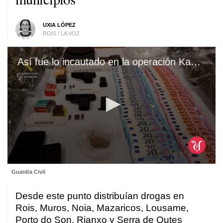
UXIA LÓPEZ
ROIS / LA VOZ
Así fue lo incautado en la operación Kaut de la Guardia Civil, en Rois
0
Guardia Civil
seconds
of
21
Desde este punto distribuían drogas en
seconds
Rois, Muros, Noia, Mazaricos, Lousame,
Porto do Son, Rianxo y Serra de Outes