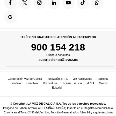
TELÉFONO GRATUITO DE ATENCIÓN AL SUSCRIPTOR
900 154 218
Dudas o consultas
suscripciones@lavoz.es
Corporación Voz de Galicia
Fundación SRFL
Voz Audiovisual
RadioVoz
Sondaxe
Canalvoz
Voz Natura
Prensa-Escuela
MPXA
Galicia
Editorial
© Copyright LA VOZ DE GALICIA S.A. Todos los derechos reservados.
Polígono de Sabón, Arteixo, A CORUÑA (ESPAÑA) Inscrita en el Registro Mercantil de A
Coruña en el Tomo 2438 del Archivo, Sección General, a los folios 91 y siguientes, hoja