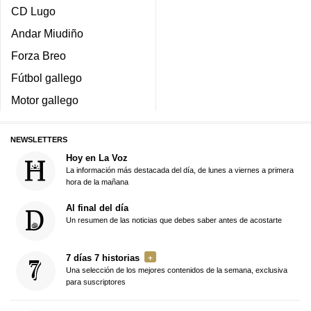
CD Lugo
Andar Miudiño
Forza Breo
Fútbol gallego
Motor gallego
NEWSLETTERS
Hoy en La Voz
La información más destacada del día, de lunes a viernes a primera
hora de la mañana
Al final del día
Un resumen de las noticias que debes saber antes de acostarte
7 días 7 historias
Una selección de los mejores contenidos de la semana, exclusiva
para suscriptores