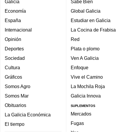
Galicia
Sabe Bien
Economía
Global Galicia
España
Estudiar en Galicia
Internacional
La Cocina de Frabisa
Opinión
Red
Deportes
Plata o plomo
Sociedad
Ven A Galicia
Cultura
Enfoque
Gráficos
Vive el Camino
Somos Agro
La Mochila Roja
Somos Mar
Galicia Innova
Obituarios
SUPLEMENTOS
Mercados
La Galicia Económica
Fugas
El tiempo