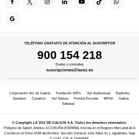
TELÉFONO GRATUITO DE ATENCIÓN AL SUSCRIPTOR
900 154 218
Dudas o consultas
suscripciones@lavoz.es
Corporación Voz de Galicia
Fundación SRFL
Voz Audiovisual
RadioVoz
Sondaxe
Canalvoz
Voz Natura
Prensa-Escuela
MPXA
Galicia
Editorial
© Copyright LA VOZ DE GALICIA S.A. Todos los derechos reservados.
Polígono de Sabón, Arteixo, A CORUÑA (ESPAÑA) Inscrita en el Registro Mercantil de A
Coruña en el Tomo 2438 del Archivo, Sección General, a los folios 91 y siguientes, hoja
C-2141. CIF: A-15000649.