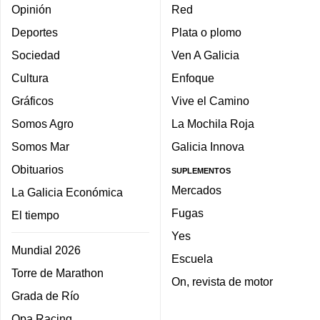
Opinión
Red
Deportes
Plata o plomo
Sociedad
Ven A Galicia
Cultura
Enfoque
Gráficos
Vive el Camino
Somos Agro
La Mochila Roja
Somos Mar
Galicia Innova
Obituarios
SUPLEMENTOS
Mercados
La Galicia Económica
Fugas
El tiempo
Yes
Mundial 2026
Escuela
Torre de Marathon
On, revista de motor
Grada de Río
Opa Racing