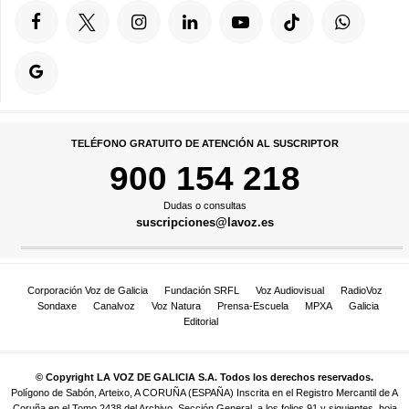
TELÉFONO GRATUITO DE ATENCIÓN AL SUSCRIPTOR
900 154 218
Dudas o consultas
suscripciones@lavoz.es
Corporación Voz de Galicia
Fundación SRFL
Voz Audiovisual
RadioVoz
Sondaxe
Canalvoz
Voz Natura
Prensa-Escuela
MPXA
Galicia
Editorial
© Copyright LA VOZ DE GALICIA S.A. Todos los derechos reservados.
Polígono de Sabón, Arteixo, A CORUÑA (ESPAÑA) Inscrita en el Registro Mercantil de A
Coruña en el Tomo 2438 del Archivo, Sección General, a los folios 91 y siguientes, hoja