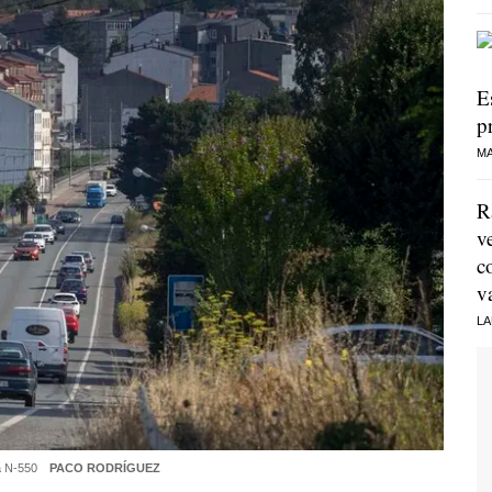
E
p
MA
R
v
c
v
LA
ra N-550
PACO RODRÍGUEZ