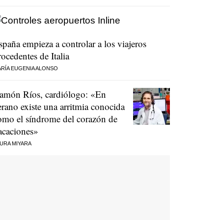
spaña empieza a controlar a los viajeros
rocedentes de Italia
RÍA EUGENIA ALONSO
amón Ríos, cardiólogo: «En
erano existe una arritmia conocida
omo el síndrome del corazón de
acaciones»
URA MIYARA