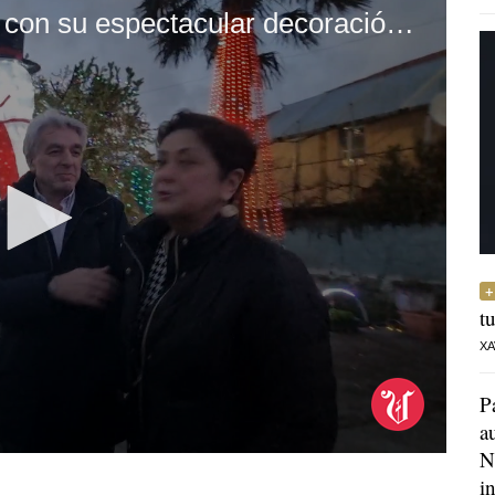
Nano Pérez y Charo García, con su espectacular decoración navideña de su casa de Ordes - iluminación navideña
t
XA
P
a
N
i