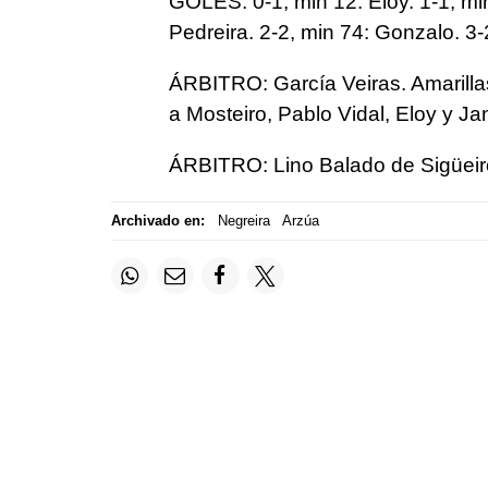
GOLES: 0-1, min 12: Eloy. 1-1, mi
Pedreira. 2-2, min 74: Gonzalo. 3-
ÁRBITRO: García Veiras. Amarillas 
a Mosteiro, Pablo Vidal, Eloy y Jano
ÁRBITRO: Lino Balado de Sigüeiro.
Archivado en:
Negreira
Arzúa