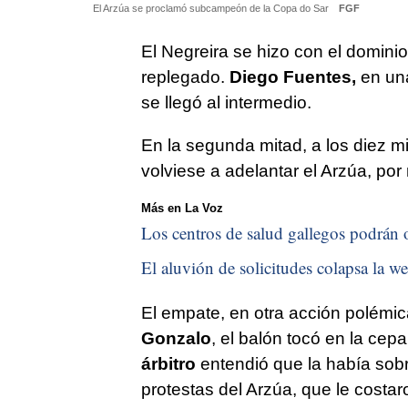
El Arzúa se proclamó subcampeón de la Copa do Sar
FGF
El Negreira se hizo con el dominio
replegado.
Diego Fuentes,
en una
se llegó al intermedio.
En la segunda mitad, a los diez mi
volviese a adelantar el Arzúa, po
Más en La Voz
Los centros de salud gallegos podrán o
El aluvión de solicitudes colapsa la we
El empate, en otra acción polémi
Gonzalo
, el balón tocó en la cepa
árbitro
entendió que la había so
protestas del Arzúa, que le costar