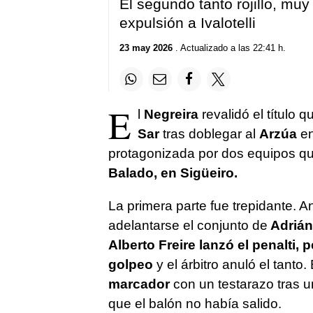
El segundo tanto rojillo, muy 
expulsión a Ivalotelli
23 may 2026
. Actualizado a las 22:41 h.
E
l
Negreira
revalidó el título
Sar
tras doblegar al
Arzúa
en
protagonizada por dos equipos qu
Balado, en Sigüeiro.
La primera parte fue trepidante. A
adelantarse el conjunto de
Adrián
Alberto Freire lanzó el penalti,
golpeo
y el árbitro anuló el tanto.
marcador
con un testarazo tras un
que el balón no había salido.