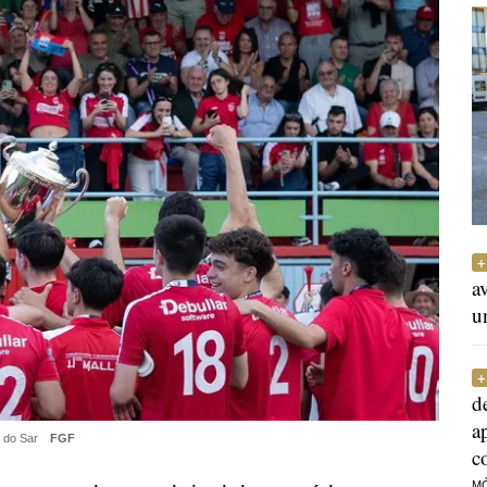
a
u
d
a
a do Sar
FGF
c
M