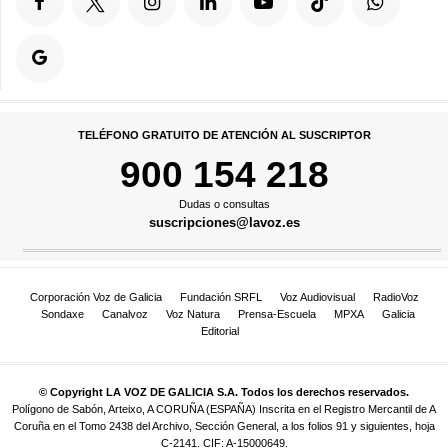
TELÉFONO GRATUITO DE ATENCIÓN AL SUSCRIPTOR
900 154 218
Dudas o consultas
suscripciones@lavoz.es
Corporación Voz de Galicia
Fundación SRFL
Voz Audiovisual
RadioVoz
Sondaxe
Canalvoz
Voz Natura
Prensa-Escuela
MPXA
Galicia
Editorial
© Copyright LA VOZ DE GALICIA S.A. Todos los derechos reservados.
Polígono de Sabón, Arteixo, A CORUÑA (ESPAÑA) Inscrita en el Registro Mercantil de A
Coruña en el Tomo 2438 del Archivo, Sección General, a los folios 91 y siguientes, hoja
C-2141. CIF: A-15000649.