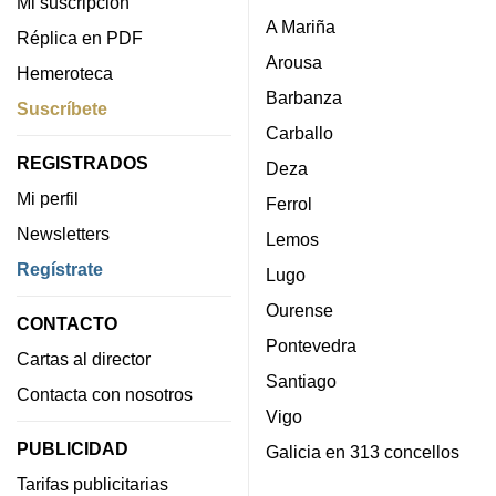
Mi suscripción
A Mariña
Réplica en PDF
Arousa
Hemeroteca
Barbanza
Suscríbete
Carballo
REGISTRADOS
Deza
Mi perfil
Ferrol
Newsletters
Lemos
Regístrate
Lugo
Ourense
CONTACTO
Pontevedra
Cartas al director
Santiago
Contacta con nosotros
Vigo
PUBLICIDAD
Galicia en 313 concellos
Tarifas publicitarias