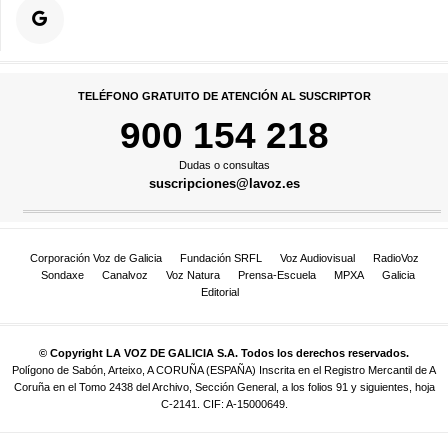
TELÉFONO GRATUITO DE ATENCIÓN AL SUSCRIPTOR
900 154 218
Dudas o consultas
suscripciones@lavoz.es
Corporación Voz de Galicia
Fundación SRFL
Voz Audiovisual
RadioVoz
Sondaxe
Canalvoz
Voz Natura
Prensa-Escuela
MPXA
Galicia
Editorial
© Copyright LA VOZ DE GALICIA S.A. Todos los derechos reservados.
Polígono de Sabón, Arteixo, A CORUÑA (ESPAÑA) Inscrita en el Registro Mercantil de A
Coruña en el Tomo 2438 del Archivo, Sección General, a los folios 91 y siguientes, hoja
C-2141. CIF: A-15000649.