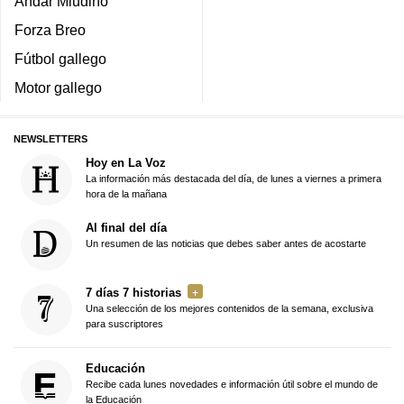
Andar Miudiño
Forza Breo
Fútbol gallego
Motor gallego
NEWSLETTERS
Hoy en La Voz
La información más destacada del día, de lunes a viernes a primera
hora de la mañana
Al final del día
Un resumen de las noticias que debes saber antes de acostarte
7 días 7 historias
Una selección de los mejores contenidos de la semana, exclusiva
para suscriptores
Educación
Recibe cada lunes novedades e información útil sobre el mundo de
la Educación