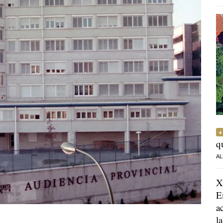
q
AL
X
E
a
l