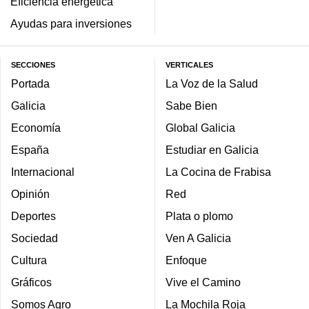
Eficiencia energética
Ayudas para inversiones
SECCIONES
VERTICALES
Portada
La Voz de la Salud
Galicia
Sabe Bien
Economía
Global Galicia
España
Estudiar en Galicia
Internacional
La Cocina de Frabisa
Opinión
Red
Deportes
Plata o plomo
Sociedad
Ven A Galicia
Cultura
Enfoque
Gráficos
Vive el Camino
Somos Agro
La Mochila Roja