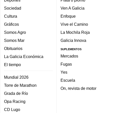
Deportes
Plata o plomo
Sociedad
Ven A Galicia
Cultura
Enfoque
Gráficos
Vive el Camino
Somos Agro
La Mochila Roja
Somos Mar
Galicia Innova
Obituarios
SUPLEMENTOS
Mercados
La Galicia Económica
Fugas
El tiempo
Yes
Mundial 2026
Escuela
Torre de Marathon
On, revista de motor
Grada de Río
Opa Racing
CD Lugo