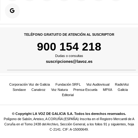
TELÉFONO GRATUITO DE ATENCIÓN AL SUSCRIPTOR
900 154 218
Dudas o consultas
suscripciones@lavoz.es
Corporación Voz de Galicia
Fundación SRFL
Voz Audiovisual
RadioVoz
Sondaxe
Canalvoz
Voz Natura
Prensa-Escuela
MPXA
Galicia
Editorial
© Copyright LA VOZ DE GALICIA S.A. Todos los derechos reservados.
Polígono de Sabón, Arteixo, A CORUÑA (ESPAÑA) Inscrita en el Registro Mercantil de A
Coruña en el Tomo 2438 del Archivo, Sección General, a los folios 91 y siguientes, hoja
C-2141. CIF: A-15000649.