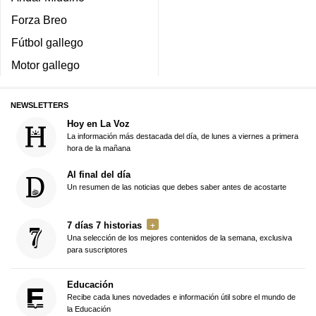
Forza Breo
Fútbol gallego
Motor gallego
NEWSLETTERS
Hoy en La Voz
La información más destacada del día, de lunes a viernes a primera
hora de la mañana
Al final del día
Un resumen de las noticias que debes saber antes de acostarte
7 días 7 historias
Una selección de los mejores contenidos de la semana, exclusiva
para suscriptores
Educación
Recibe cada lunes novedades e información útil sobre el mundo de
la Educación