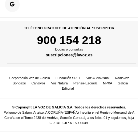
TELÉFONO GRATUITO DE ATENCIÓN AL SUSCRIPTOR
900 154 218
Dudas o consultas
suscripciones@lavoz.es
Corporación Voz de Galicia
Fundación SRFL
Voz Audiovisual
RadioVoz
Sondaxe
Canalvoz
Voz Natura
Prensa-Escuela
MPXA
Galicia
Editorial
© Copyright LA VOZ DE GALICIA S.A. Todos los derechos reservados.
Polígono de Sabón, Arteixo, A CORUÑA (ESPAÑA) Inscrita en el Registro Mercantil de A
Coruña en el Tomo 2438 del Archivo, Sección General, a los folios 91 y siguientes, hoja
C-2141. CIF: A-15000649.