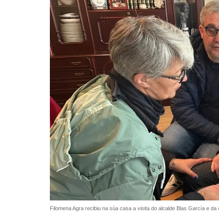
Filomena Agra recibiu na súa casa a visita do alcalde Blas García e da