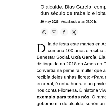
O alcalde, Blas García, comp
dun século de traballo e loit
20 may 2026
. Actualizado a las 05:00 h.
D
ía
de festa este martes en A
cumpría 100 anos e recibía 
Benestar Social,
Uxía García
. Ela
distinguida no 2018 en Ames no Dí
convertía na primeira muller que
recibía deles unhas flores: «Par
en xeral, é unha honra e un privil
nos conta Filomena. É historia v
exemplo para todos nós
. O ram
goberno nin do alcalde, senón un 