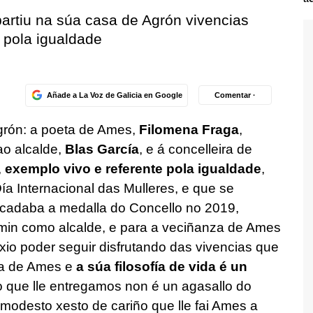
artiu na súa casa de Agrón vivencias
a pola igualdade
Añade a La Voz de Galicia en Google
Comentar ·
grón: a poeta de Ames,
Filomena Fraga
,
ao alcalde,
Blas García
, e á concelleira de
,
exemplo vivo e referente pola igualdade
,
a Internacional das Mulleres, e que se
 acadaba a medalla do Concello no 2019,
a min como alcalde, e para a veciñanza de Ames
exio poder seguir disfrutando das vivencias que
iva de Ames e
a súa filosofía de vida é un
o que lle entregamos non é un agasallo do
modesto xesto de cariño que lle fai Ames a