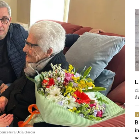
L
c
d
B
i
 concelleira Uxía García
a