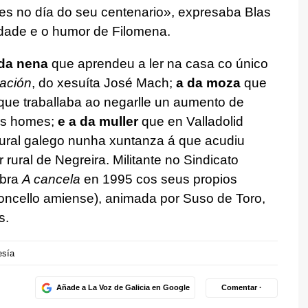
res no día do seu centenario», expresaba Blas
idade e o humor de Filomena.
da nena
que aprendeu a ler na casa co único
ación
, do xesuíta José Mach;
a da moza
que
que traballaba ao negarlle un aumento de
 os homes;
e a da muller
que en Valladolid
ural galego nunha xuntanza á que acudiu
 rural de Negreira. Militante no Sindicato
obra
A cancela
en 1995 cos seus propios
Concello amiense), animada por Suso de Toro,
s.
sía
Añade a La Voz de Galicia en Google
Comentar ·