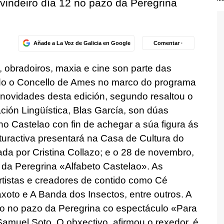
vindeiro día 12 no pazo da Peregrina
Añade a La Voz de Galicia en Google
Comentar ·
o, obradoiros, maxia e cine son parte das
do o Concello de Ames no marco do programa
 novidades desta edición, segundo resaltou o
ción Lingüística, Blas García, son dúas
o Castelao con fin de achegar a súa figura ás
ulturactiva presentará na Casa de Cultura do
ada por Cristina Collazo; e o 28 de novembro,
 da Peregrina «Alfabeto Castelao». As
rtistas e creadores de contido como Cé
xoto e A Banda dos Insectos, entre outros. A
bro no pazo da Peregrina co espectáculo «Para
Samuel Soto. O obxectivo, afirmou o rexedor, é