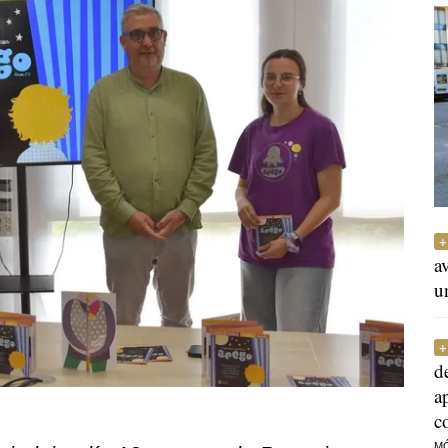
a
u
d
a
c
M