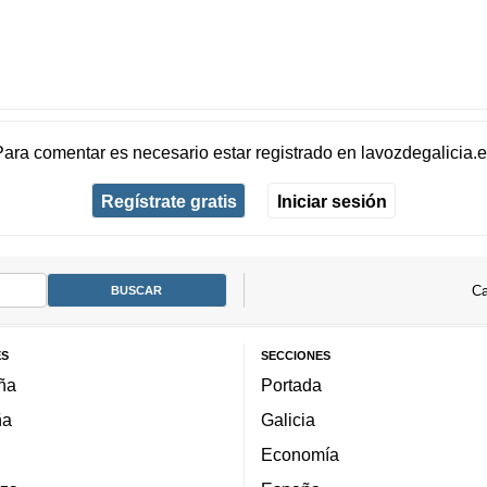
Para comentar es necesario
estar registrado
en
lavozdegalicia.
Regístrate gratis
Iniciar sesión
Ca
ES
SECCIONES
ña
Portada
ña
Galicia
Economía