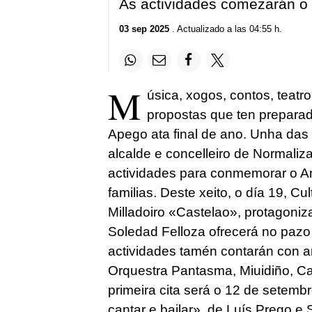
As actividades comezarán o 
03 sep 2025
. Actualizado a las 04:55 h.
M
úsica, xogos, contos, teatr
propostas que ten prepara
Apego ata final de ano. Unha das
alcalde e concelleiro de Normaliza
actividades para conmemorar o An
familias. Deste xeito, o día 19, C
Milladoiro «Castelao», protagoniz
Soledad Felloza ofrecerá no pazo
actividades tamén contarán con a
Orquestra Pantasma, Miuidiño, Ca
primeira cita será o 12 de setem
cantar e bailar», de Luís Prego e 