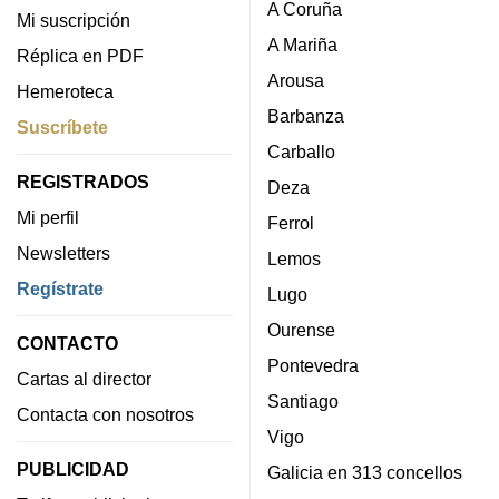
A Coruña
Mi suscripción
A Mariña
Réplica en PDF
Arousa
Hemeroteca
Barbanza
Suscríbete
Carballo
REGISTRADOS
Deza
Mi perfil
Ferrol
Newsletters
Lemos
Regístrate
Lugo
Ourense
CONTACTO
Pontevedra
Cartas al director
Santiago
Contacta con nosotros
Vigo
PUBLICIDAD
Galicia en 313 concellos