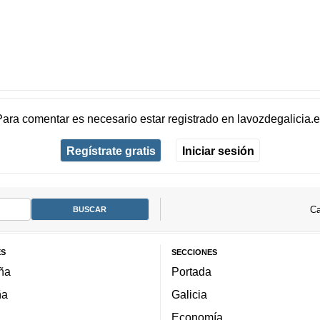
Para comentar es necesario
estar registrado
en
lavozdegalicia.
Regístrate gratis
Iniciar sesión
Ca
ES
SECCIONES
ña
Portada
ña
Galicia
Economía