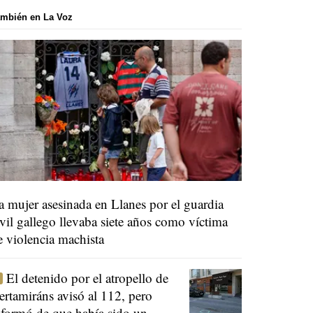
mbién en La Voz
a mujer asesinada en Llanes por el guardia
ivil gallego llevaba siete años como víctima
e violencia machista
El detenido por el atropello de
ertamiráns avisó al 112, pero
nformó de que había sido un