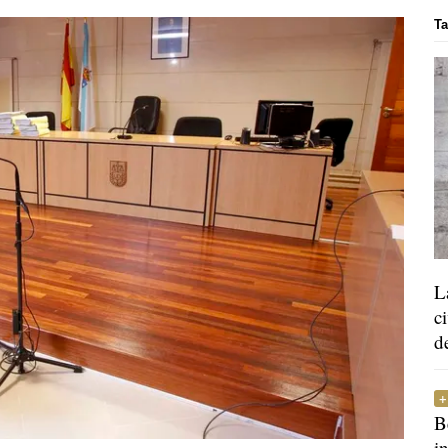
Ta
L
c
d
B
i