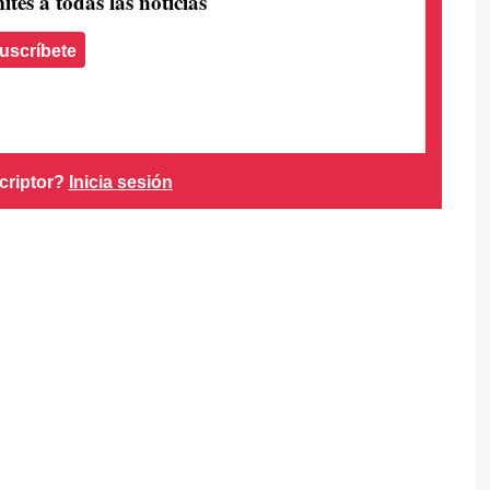
ites a todas las noticias
uscríbete
criptor?
Inicia sesión