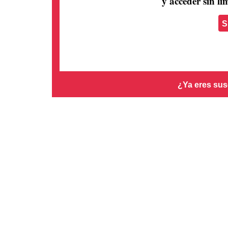
y acceder sin lím
S
¿Ya eres sus