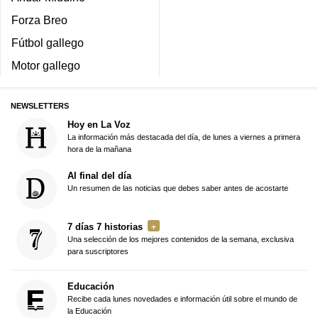
Forza Breo
Fútbol gallego
Motor gallego
NEWSLETTERS
Hoy en La Voz
La información más destacada del día, de lunes a viernes a primera
hora de la mañana
Al final del día
Un resumen de las noticias que debes saber antes de acostarte
7 días 7 historias
Una selección de los mejores contenidos de la semana, exclusiva
para suscriptores
Educación
Recibe cada lunes novedades e información útil sobre el mundo de
la Educación