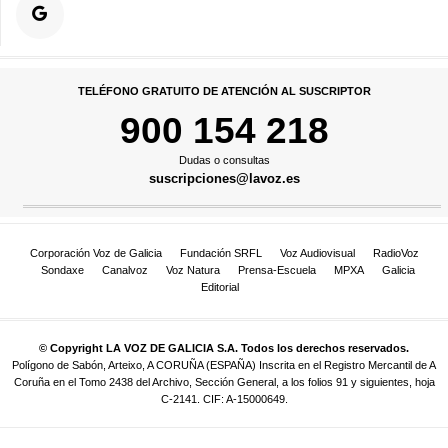
TELÉFONO GRATUITO DE ATENCIÓN AL SUSCRIPTOR
900 154 218
Dudas o consultas
suscripciones@lavoz.es
Corporación Voz de Galicia
Fundación SRFL
Voz Audiovisual
RadioVoz
Sondaxe
Canalvoz
Voz Natura
Prensa-Escuela
MPXA
Galicia
Editorial
© Copyright LA VOZ DE GALICIA S.A. Todos los derechos reservados.
Polígono de Sabón, Arteixo, A CORUÑA (ESPAÑA) Inscrita en el Registro Mercantil de A
Coruña en el Tomo 2438 del Archivo, Sección General, a los folios 91 y siguientes, hoja
C-2141. CIF: A-15000649.