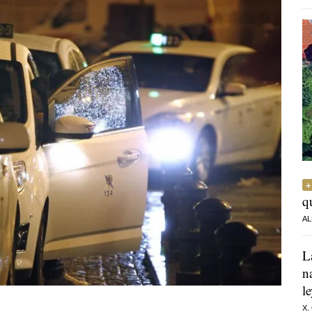
q
AL
L
n
l
X.