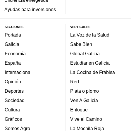
Eficiencia energética
Ayudas para inversiones
SECCIONES
VERTICALES
Portada
La Voz de la Salud
Galicia
Sabe Bien
Economía
Global Galicia
España
Estudiar en Galicia
Internacional
La Cocina de Frabisa
Opinión
Red
Deportes
Plata o plomo
Sociedad
Ven A Galicia
Cultura
Enfoque
Gráficos
Vive el Camino
Somos Agro
La Mochila Roja