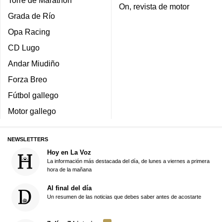
Torre de Marathon
On, revista de motor
Grada de Río
Opa Racing
CD Lugo
Andar Miudiño
Forza Breo
Fútbol gallego
Motor gallego
NEWSLETTERS
Hoy en La Voz
La información más destacada del día, de lunes a viernes a primera
hora de la mañana
Al final del día
Un resumen de las noticias que debes saber antes de acostarte