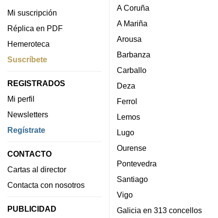
A Coruña
Mi suscripción
A Mariña
Réplica en PDF
Arousa
Hemeroteca
Barbanza
Suscríbete
Carballo
REGISTRADOS
Deza
Mi perfil
Ferrol
Newsletters
Lemos
Regístrate
Lugo
Ourense
CONTACTO
Pontevedra
Cartas al director
Santiago
Contacta con nosotros
Vigo
PUBLICIDAD
Galicia en 313 concellos