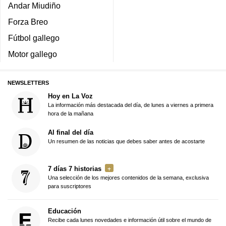
Andar Miudiño
Forza Breo
Fútbol gallego
Motor gallego
NEWSLETTERS
Hoy en La Voz
La información más destacada del día, de lunes a viernes a primera
hora de la mañana
Al final del día
Un resumen de las noticias que debes saber antes de acostarte
7 días 7 historias
Una selección de los mejores contenidos de la semana, exclusiva
para suscriptores
Educación
Recibe cada lunes novedades e información útil sobre el mundo de