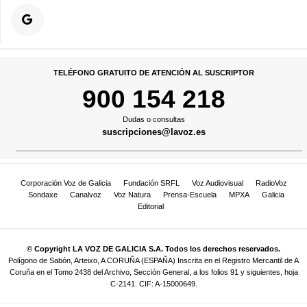
TELÉFONO GRATUITO DE ATENCIÓN AL SUSCRIPTOR
900 154 218
Dudas o consultas
suscripciones@lavoz.es
Corporación Voz de Galicia
Fundación SRFL
Voz Audiovisual
RadioVoz
Sondaxe
Canalvoz
Voz Natura
Prensa-Escuela
MPXA
Galicia
Editorial
© Copyright LA VOZ DE GALICIA S.A. Todos los derechos reservados.
Polígono de Sabón, Arteixo, A CORUÑA (ESPAÑA) Inscrita en el Registro Mercantil de A
Coruña en el Tomo 2438 del Archivo, Sección General, a los folios 91 y siguientes, hoja
C-2141. CIF: A-15000649.